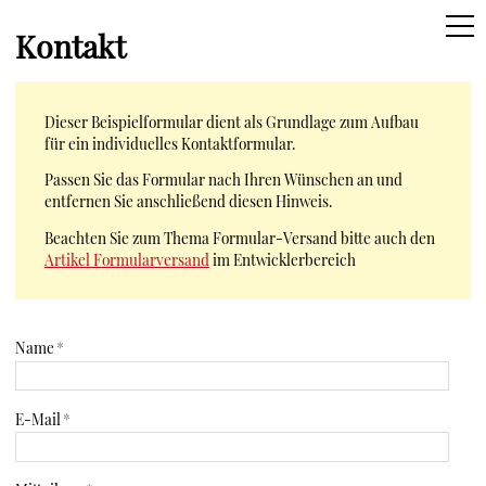
Kontakt
PEGGY WOLF
HOME
Dieser Beispielformular dient als Grundlage zum Aufbau
BÜCHER
für ein individuelles Kontaktformular.
Passen Sie das Formular nach Ihren Wünschen an und
GEGENLESEN
entfernen Sie anschließend diesen Hinweis.
Beachten Sie zum Thema Formular-Versand bitte auch den
GHOSTWRITING
Artikel Formularversand
im Entwicklerbereich
SCHREIBTRAINING
Name
*
KONTAKT
E-Mail
*
[F]