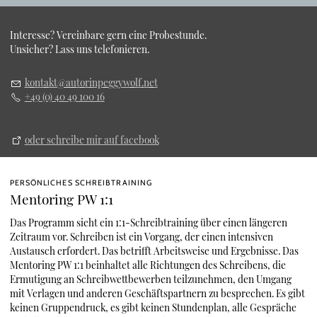
Interesse? Vereinbare gern eine Probestunde.
Unsicher? Lass uns telefonieren.
k
nt
kt
t
r
np
ggyw
lf
n
t
+49 (0) 40 49 100 16
oder schreibe mir auf facebook
PERSÖNLICHES SCHREIBTRAINING
Mentoring PW 1:1
Das Programm sieht ein 1:1-Schreibtraining über einen längeren
Zeitraum vor. Schreiben ist ein Vorgang, der einen intensiven
Austausch erfordert. Das betrifft Arbeitsweise und Ergebnisse. Das
Mentoring PW 1:1
beinhaltet alle Richtungen des Schreibens, die
Ermutigung an Schreibwettbewerben teilzunehmen, den Umgang
mit Verlagen und anderen Geschäftspartnern zu besprechen. Es gibt
keinen Gruppendruck, es gibt keinen Stundenplan, alle Gespräche