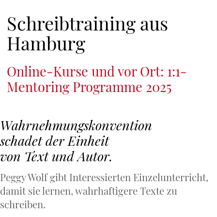
Schreibtraining aus
PEGGY WOLF
HOME
Hamburg
BÜCHER
Online-Kurse und vor Ort: 1:1-
GEGENLESEN
Mentoring Programme 2025
GHOSTWRITING
Wahrnehmungskonvention
SCHREIBTRAINING
schadet der Einheit
von Text und Autor.
KONTAKT
Peggy Wolf gibt Interessierten Einzelunterricht,
damit sie lernen, wahrhaftigere Texte zu
schreiben.
[F]